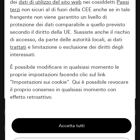
dei
dati di utilizzo del sito web
nei cosiddetti
Paesi
terzi
non sicuri al di fuori della CEE anche se in tale
frangente non viene garantito un livello di
protezione dei dati comparabile a quello previsto
secondo il diritto della UE. Sussiste anche il rischio
di accesso, da parte delle autorità locali, ai dati
trattati
e limitazione o esclusione dei diritti degli
interessati.
È possibile modificare in qualsiasi momento le
proprie impostazioni facendo clic sul link
"Impostazioni sui cookie". Qui è possibile revocare
il proprio consenso in qualsiasi momento con
effetto retroattivo.
Vai alla banca dati multimediale
Essenziali
Tutti i cookie necessari per poter mostrare la
Confronta articoli
pagina.