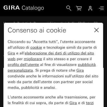
Gira Placca Gira E2 con campo per targhetta nero opaco (ve
Home
Prodotti
Programmi di interruttori
Gira E2 (System 55)
Placca Gira E2 con campo per targhetta
Consenso ai cookie
Cliccando su "Accetta tutti", l'utente acconsente
Placca Gira E2 con campo per
all'utilizzo di
cookie
e tecnologie simili da parte di
Gira
e all'
elaborazione dei
dati di utilizzo del sito
targhetta nero opaco (verniciato)
web
per
migliorare
il sito stesso e per creare il
profilo dell'utente
al fine di visualizzare
pubblicità
personalizzata
. Si prega di notare che
Gira
condivide anche le informazioni sull'utilizzo del sito
web da parte dell'utente con partner per social
media, pubblicità e analisi.
L'utente acconsente anche alla trasmissione, per
le finalità di cui sopra, da parte di
Gira
e di
terzi