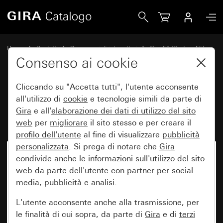
Gira Placca Gira E2 grigio opaco (verniciato)
Home
Prodotti
Programmi di interruttori
Gira E2 (System 55)
Placca Gira E2
Consenso ai cookie
Cliccando su "Accetta tutti", l'utente acconsente
Placca Gira E2 grigio opaco
all'utilizzo di
cookie
e tecnologie simili da parte di
Gira
e all'
elaborazione dei
dati di utilizzo del sito
(verniciato)
web
per
migliorare
il sito stesso e per creare il
profilo dell'utente
al fine di visualizzare
pubblicità
personalizzata
. Si prega di notare che
Gira
condivide anche le informazioni sull'utilizzo del sito
web da parte dell'utente con partner per social
media, pubblicità e analisi.
L'utente acconsente anche alla trasmissione, per
le finalità di cui sopra, da parte di
Gira
e di
terzi