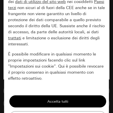
dei
dati di utilizzo del sito web
nei cosiddetti
Paesi
terzi
non sicuri al di fuori della CEE anche se in tale
frangente non viene garantito un livello di
protezione dei dati comparabile a quello previsto
secondo il diritto della UE. Sussiste anche il rischio
di accesso, da parte delle autorità locali, ai dati
trattati
e limitazione o esclusione dei diritti degli
interessati.
È possibile modificare in qualsiasi momento le
proprie impostazioni facendo clic sul link
"Impostazioni sui cookie". Qui è possibile revocare
il proprio consenso in qualsiasi momento con
effetto retroattivo.
Vai alla banca dati multimediale
Essenziali
Tutti i cookie necessari per poter mostrare la
Confronta articoli
pagina.