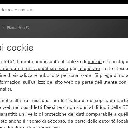
Placca Gira E2
i cookie
 puro brillante
tutti", l'utente acconsente all'utilizzo di
cookie
e tecnologie
e dei
dati di utilizzo del sito web
per
migliorare
il sito stesso
ine di visualizzare
pubblicità personalizzata
. Si prega di no
ormazioni sull'utilizzo del sito web da parte dell'utente con
alisi.
nche alla trasmissione, per le finalità di cui sopra, da part
to web
nei cosiddetti
Paesi terzi
non sicuri al di fuori della C
arantito un livello di protezione dei dati comparabile a quel
iste anche il rischio di accesso, da parte delle autorità locali
e dei diritti degli interessati.