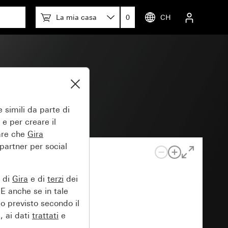
La mia casa
0
CH
 simili da parte di
 e per creare il
tare che
Gira
 partner per social
e di
Gira
e di
terzi
dei
EE anche se in tale
lo previsto secondo il
, ai dati
trattati
e