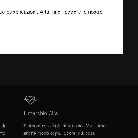
 delle mansioni
e ora della visita,
 delle
ue pubblicazioni. A tal fine, leggere le nostre
Download
 delle
sioni
TXT
sioni
andard, copia da
andard, copia da
a GDPR
a GDPR
Download
Il marchio Gira
 di
Siamo quelli degli interruttori. Ma siamo
ioni per l'attivazione
Cod. art. 100129
nto
anche molto di più. Scopri qui cosa
 da parte del