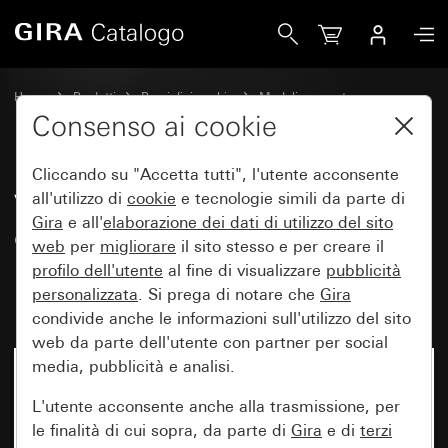
Gira Vecchio - Bilanciere 2 moduli con finestra di controllo p
Home
Prodotti
Pezzi di ricambio
Moduli e coperture
Comando a interruttore e a pulsante
Consenso ai cookie
Cliccando su "Accetta tutti", l'utente acconsente
Vecchio - Bilanciere 2 moduli
all'utilizzo di
cookie
e tecnologie simili da parte di
Gira
e all'
elaborazione dei
dati di utilizzo del sito
con finestra di controllo per
web
per
migliorare
il sito stesso e per creare il
interruttore di controllo a
profilo dell'utente
al fine di visualizzare
pubblicità
bilanciere
personalizzata
. Si prega di notare che
Gira
condivide anche le informazioni sull'utilizzo del sito
web da parte dell'utente con partner per social
media, pubblicità e analisi.
L'utente acconsente anche alla trasmissione, per
le finalità di cui sopra, da parte di
Gira
e di
terzi