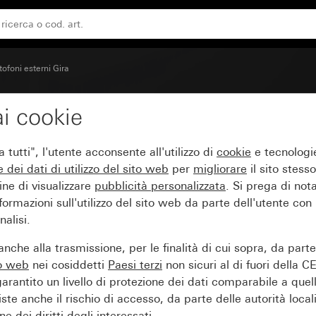
tofoni esterni Gira
i cookie
iliare audio
tutti", l'utente acconsente all'utilizzo di
cookie
e tecnologie
e dei
dati di utilizzo del sito web
per
migliorare
il sito stesso
ine di visualizzare
pubblicità personalizzata
. Si prega di no
ormazioni sull'utilizzo del sito web da parte dell'utente con
alisi.
nche alla trasmissione, per le finalità di cui sopra, da part
to web
nei cosiddetti
Paesi terzi
non sicuri al di fuori della C
arantito un livello di protezione dei dati comparabile a quel
iste anche il rischio di accesso, da parte delle autorità locali
e dei diritti degli interessati.