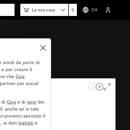
La mia casa
0
CH
 simili da parte di
 e per creare il
tare che
Gira
 partner per social
e di
Gira
e di
terzi
dei
EE anche se in tale
lo previsto secondo il
, ai dati
trattati
e