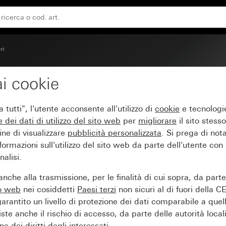
ri
i cookie
on finestra di controllo
tutti", l'utente acconsente all'utilizzo di
cookie
e tecnologie
e dei
dati di utilizzo del sito web
per
migliorare
il sito stesso
ine di visualizzare
pubblicità personalizzata
. Si prega di no
ormazioni sull'utilizzo del sito web da parte dell'utente con
alisi.
nche alla trasmissione, per le finalità di cui sopra, da part
to web
nei cosiddetti
Paesi terzi
non sicuri al di fuori della C
arantito un livello di protezione dei dati comparabile a quel
iste anche il rischio di accesso, da parte delle autorità locali
e dei diritti degli interessati.