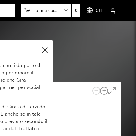
La mia casa
0
CH
 simili da parte di
 e per creare il
tare che
Gira
 partner per social
e di
Gira
e di
terzi
dei
EE anche se in tale
lo previsto secondo il
, ai dati
trattati
e