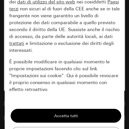
dei
dati di utilizzo del sito web
nei cosiddetti
Paesi
terzi
non sicuri al di fuori della CEE anche se in tale
frangente non viene garantito un livello di
protezione dei dati comparabile a quello previsto
secondo il diritto della UE. Sussiste anche il rischio
di accesso, da parte delle autorità locali, ai dati
trattati
e limitazione o esclusione dei diritti degli
interessati.
È possibile modificare in qualsiasi momento le
proprie impostazioni facendo clic sul link
"Impostazioni sui cookie". Qui è possibile revocare
il proprio consenso in qualsiasi momento con
effetto retroattivo.
Vai alla banca dati multimediale
Essenziali
Tutti i cookie necessari per poter mostrare la
Confronta articoli
pagina.