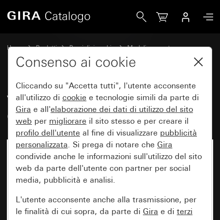
Gira Vecchio - Bilanciere con simbolo Campanello
Home
Prodotti
Pezzi di ricambio
Moduli e coperture
Comando a interruttore e a pulsante
Consenso ai cookie
Cliccando su "Accetta tutti", l'utente acconsente
Vecchio - Bilanciere con simbolo
all'utilizzo di
cookie
e tecnologie simili da parte di
Gira
e all'
elaborazione dei
dati di utilizzo del sito
Campanello
web
per
migliorare
il sito stesso e per creare il
profilo dell'utente
al fine di visualizzare
pubblicità
personalizzata
. Si prega di notare che
Gira
condivide anche le informazioni sull'utilizzo del sito
web da parte dell'utente con partner per social
media, pubblicità e analisi.
L'utente acconsente anche alla trasmissione, per
le finalità di cui sopra, da parte di
Gira
e di
terzi