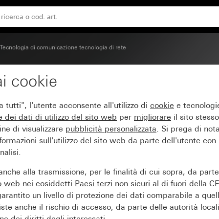
 e di rete con campo per targhetta
Tecnologia di comunicazione tecnologia di rete
i cookie
a di collegamento UAE/I
tutti", l'utente acconsente all'utilizzo di
cookie
e tecnologie
etta
e dei
dati di utilizzo del sito web
per
migliorare
il sito stesso
ine di visualizzare
pubblicità personalizzata
. Si prega di no
ormazioni sull'utilizzo del sito web da parte dell'utente con
alisi.
nche alla trasmissione, per le finalità di cui sopra, da part
to web
nei cosiddetti
Paesi terzi
non sicuri al di fuori della C
arantito un livello di protezione dei dati comparabile a quel
iste anche il rischio di accesso, da parte delle autorità locali
e dei diritti degli interessati.