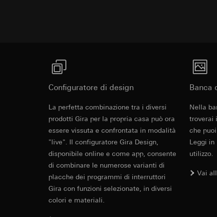
Categorie di dati pe
visitatore, movi
Base giuridica e int
Sito del cliente
Utilizzo del serv
visitatore, movim
telecomunicazion
indirizzo Intern
Trattamento succe
Base giuridica e int
Destinatari:
Utilizzo del serv
Reparti interni,
telecomunicazion
LinkedIn Irelan
Trattamento succe
Configuratore di design
Banca d
Trasferimento verso
Destinatari:
Vimeo,
La perfetta combinazione tra i diversi
Nella ba
quanto riguarda la t
Trasferimento verso
rispettiva Informati
prodotti Gira per la propria casa può ora
troverai
Paese terzo: US
Durata dei cookie:
essere vissuta e confrontata in modalità
che puoi
Decisione di ade
"live". Il configuratore Gira Design,
Leggi in
richiedere in bas
Google Ads (
disponibile online e come app, consente
utilizzo.
Durata dei cookie:
di combinare le numerose varianti di
Finalità del trattam
Vai al
placche dei programmi di interruttori
campagne. Google Ads
Hotjar
social media, risult
Gira con funzioni selezionate, in diversi
Finalità del trattam
pubblicitarie.
colori e materiali.
selezionate. Questo
Categorie di dati pe
cliccano, quanto sc