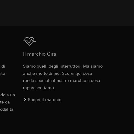
errer e timestamp
to web da parte del
 delle
web in questione,
 delle
Download
sioni
Il marchio Gira
aesi terzi. Per
 di
Siamo quelli degli interruttori. Ma siamo
imanda qui alla
nto
anche molto di più. Scopri qui cosa
rende speciale il nostro marchio e cosa
andard, copia da
rappresentiamo.
a GDPR
ndo a un
Scopri il marchio
te da
sultati delle
web, piattaforme di
odalità
 delle campagne
mica delle pagine
 Vediamo dove
e ora della visita,