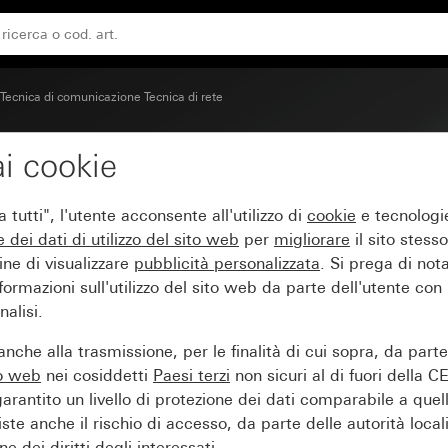
 e rete con campo per targhetta
Tecnica di comunicazione Tecnica di rete
i cookie
a di collegamento UAE/I
tutti", l'utente acconsente all'utilizzo di
cookie
e tecnologie
e dei
dati di utilizzo del sito web
per
migliorare
il sito stesso
ine di visualizzare
pubblicità personalizzata
. Si prega di no
ormazioni sull'utilizzo del sito web da parte dell'utente con
alisi.
nche alla trasmissione, per le finalità di cui sopra, da part
to web
nei cosiddetti
Paesi terzi
non sicuri al di fuori della C
arantito un livello di protezione dei dati comparabile a quel
iste anche il rischio di accesso, da parte delle autorità locali
e dei diritti degli interessati.