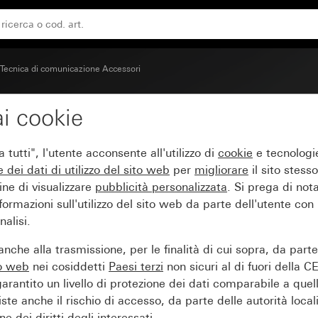
chi con copertura (45 x 45 mm)
Tecnica di comunicazione Accessori
i cookie
on apertura quadrata pe
tutti", l'utente acconsente all'utilizzo di
cookie
e tecnologie
mm)
e dei
dati di utilizzo del sito web
per
migliorare
il sito stesso
ine di visualizzare
pubblicità personalizzata
. Si prega di no
ormazioni sull'utilizzo del sito web da parte dell'utente con
alisi.
nche alla trasmissione, per le finalità di cui sopra, da part
to web
nei cosiddetti
Paesi terzi
non sicuri al di fuori della C
arantito un livello di protezione dei dati comparabile a quel
iste anche il rischio di accesso, da parte delle autorità locali
e dei diritti degli interessati.