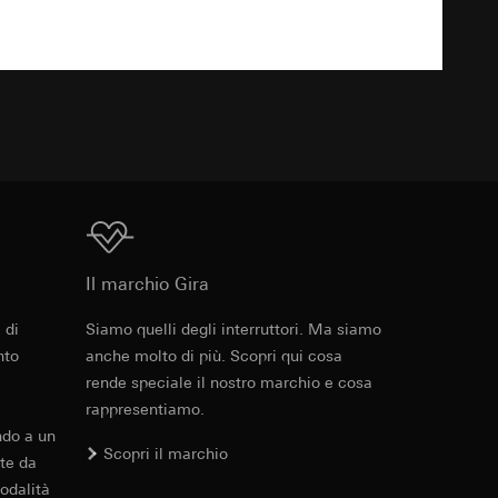
 delle mansioni
e ora della visita,
 delle
TXT
 delle
sioni
sioni
Download
Il marchio Gira
andard, copia da
andard, copia da
a GDPR
 di
Siamo quelli degli interruttori. Ma siamo
a GDPR
nto
anche molto di più. Scopri qui cosa
rende speciale il nostro marchio e cosa
rappresentiamo.
ndo a un
Scopri il marchio
ioni per l'attivazione
te da
odalità
 da parte del