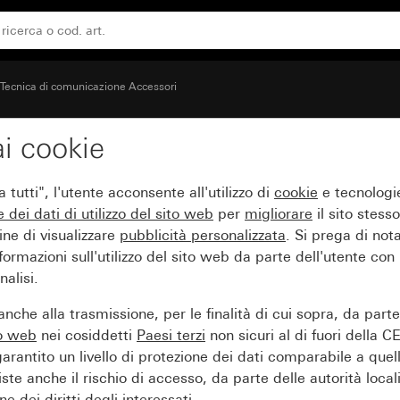
mento per telecomunicazioni
Tecnica di comunicazione Accessori
i cookie
ione tirante e scatola 
tutti", l'utente acconsente all'utilizzo di
cookie
e tecnologie
e dei
dati di utilizzo del sito web
per
migliorare
il sito stesso
ine di visualizzare
pubblicità personalizzata
. Si prega di no
ormazioni sull'utilizzo del sito web da parte dell'utente con
alisi.
nche alla trasmissione, per le finalità di cui sopra, da part
to web
nei cosiddetti
Paesi terzi
non sicuri al di fuori della C
arantito un livello di protezione dei dati comparabile a quel
iste anche il rischio di accesso, da parte delle autorità locali
e dei diritti degli interessati.