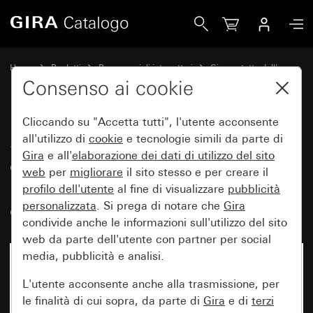
Gira Scatola con coperchio a cerniera e campo per targhet
Home
Prodotti
Programmi di interruttori
Gira protetto dall'acqua
Con protezione dall'acqua sopra intonaco IP44 Gira
Consenso ai cookie
Cliccando su "Accetta tutti", l'utente acconsente
Scatola con coperchio a cerniera
all'utilizzo di
cookie
e tecnologie simili da parte di
Gira
e all'
elaborazione dei
dati di utilizzo del sito
e campo per targhetta per
web
per
migliorare
il sito stesso e per creare il
moduli tecnologia di
profilo dell'utente
al fine di visualizzare
pubblicità
comunicazione
personalizzata
. Si prega di notare che
Gira
condivide anche le informazioni sull'utilizzo del sito
web da parte dell'utente con partner per social
media, pubblicità e analisi.
L'utente acconsente anche alla trasmissione, per
le finalità di cui sopra, da parte di
Gira
e di
terzi