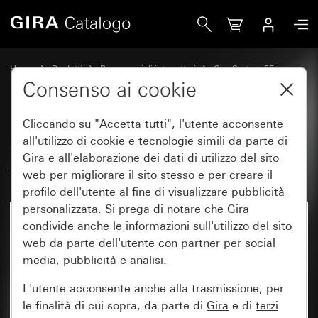
Gira Copertura per scatola di collegamento TDO (solo Austr
Home
Prodotti
Programmi di interruttori
Gira System 55
Tecnica di comunicazione Telecomunicazioni
Consenso ai cookie
Cliccando su "Accetta tutti", l'utente acconsente
Copertura per scatola di
all'utilizzo di
cookie
e tecnologie simili da parte di
Gira
e all'
elaborazione dei
dati di utilizzo del sito
collegamento TDO (solo Austria)
web
per
migliorare
il sito stesso e per creare il
profilo dell'utente
al fine di visualizzare
pubblicità
personalizzata
. Si prega di notare che
Gira
condivide anche le informazioni sull'utilizzo del sito
web da parte dell'utente con partner per social
media, pubblicità e analisi.
L'utente acconsente anche alla trasmissione, per
le finalità di cui sopra, da parte di
Gira
e di
terzi