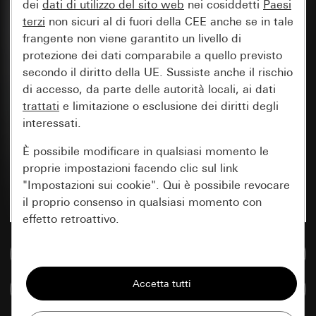
dei
dati di utilizzo del sito web
nei cosiddetti
Paesi
terzi
non sicuri al di fuori della CEE anche se in tale
frangente non viene garantito un livello di
protezione dei dati comparabile a quello previsto
secondo il diritto della UE. Sussiste anche il rischio
di accesso, da parte delle autorità locali, ai dati
trattati
e limitazione o esclusione dei diritti degli
interessati.
È possibile modificare in qualsiasi momento le
proprie impostazioni facendo clic sul link
"Impostazioni sui cookie". Qui è possibile revocare
il proprio consenso in qualsiasi momento con
effetto retroattivo.
Vai alla banca dati multimediale
Essenziali
Tutti i cookie necessari per poter mostrare la
Confronta articoli
pagina.