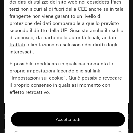
dei
dati di utilizzo del sito web
nei cosiddetti
Paesi
terzi
non sicuri al di fuori della CEE anche se in tale
frangente non viene garantito un livello di
protezione dei dati comparabile a quello previsto
secondo il diritto della UE. Sussiste anche il rischio
di accesso, da parte delle autorità locali, ai dati
trattati
e limitazione o esclusione dei diritti degli
interessati.
È possibile modificare in qualsiasi momento le
proprie impostazioni facendo clic sul link
"Impostazioni sui cookie". Qui è possibile revocare
il proprio consenso in qualsiasi momento con
effetto retroattivo.
Essenziali
Vai alla banca dati multimediale
Tutti i cookie necessari per poter mostrare la
pagina.
Confronta articoli