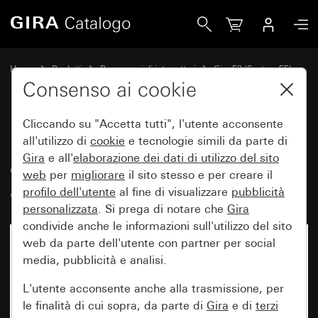
Gira Placca Gira E3 Soft touch ombra con mascherina porta
Home
Prodotti
Programmi di interruttori
Gira E3 (System 55)
Placca Gira E3
Consenso ai cookie
Cliccando su "Accetta tutti", l'utente acconsente
Placca Gira E3 Soft touch ombra
all'utilizzo di
cookie
e tecnologie simili da parte di
Gira
e all'
elaborazione dei
dati di utilizzo del sito
con mascherina portante
web
per
migliorare
il sito stesso e per creare il
antracite
profilo dell'utente
al fine di visualizzare
pubblicità
personalizzata
. Si prega di notare che
Gira
condivide anche le informazioni sull'utilizzo del sito
web da parte dell'utente con partner per social
media, pubblicità e analisi.
L'utente acconsente anche alla trasmissione, per
le finalità di cui sopra, da parte di
Gira
e di
terzi