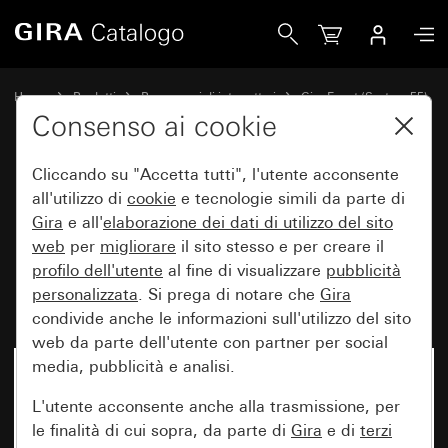
Gira Placca Gira Event color alluminio (verniciato) con placc
Home
Prodotti
Programmi di interruttori
Gira Event (System 55)
Gira Event
Consenso ai cookie
Cliccando su "Accetta tutti", l'utente acconsente
Placca Gira Event color alluminio
all'utilizzo di
cookie
e tecnologie simili da parte di
Gira
e all'
elaborazione dei
dati di utilizzo del sito
(verniciato) con placca
web
per
migliorare
il sito stesso e per creare il
intermedia color alluminio
profilo dell'utente
al fine di visualizzare
pubblicità
(verniciato)
personalizzata
. Si prega di notare che
Gira
condivide anche le informazioni sull'utilizzo del sito
web da parte dell'utente con partner per social
media, pubblicità e analisi.
L'utente acconsente anche alla trasmissione, per
le finalità di cui sopra, da parte di
Gira
e di
terzi