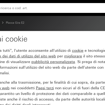
Placca Gira E2
i cookie
tutti", l'utente acconsente all'utilizzo di
cookie
e tecnologie
e dei
dati di utilizzo del sito web
per
migliorare
il sito stesso
ine di visualizzare
pubblicità personalizzata
. Si prega di no
ormazioni sull'utilizzo del sito web da parte dell'utente con
alisi.
nche alla trasmissione, per le finalità di cui sopra, da part
to web
nei cosiddetti
Paesi terzi
non sicuri al di fuori della C
arantito un livello di protezione dei dati comparabile a quel
iste anche il rischio di accesso, da parte delle autorità locali
e dei diritti degli interessati.