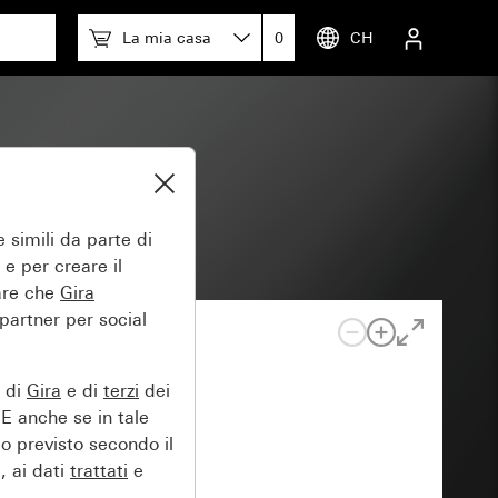
La mia casa
0
CH
 simili da parte di
 e per creare il
tare che
Gira
 partner per social
e di
Gira
e di
terzi
dei
EE anche se in tale
lo previsto secondo il
, ai dati
trattati
e