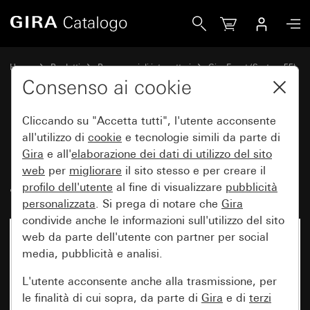
Gira Placca Gira Event Opaque bianco con placca intermedi
Home
Prodotti
Programmi di interruttori
Gira Event (System 55)
Gira Event
Consenso ai cookie
Cliccando su "Accetta tutti", l'utente acconsente
Placca Gira Event Opaque
all'utilizzo di
cookie
e tecnologie simili da parte di
Gira
e all'
elaborazione dei
dati di utilizzo del sito
bianco con placca intermedia
web
per
migliorare
il sito stesso e per creare il
antracite
profilo dell'utente
al fine di visualizzare
pubblicità
personalizzata
. Si prega di notare che
Gira
condivide anche le informazioni sull'utilizzo del sito
web da parte dell'utente con partner per social
media, pubblicità e analisi.
L'utente acconsente anche alla trasmissione, per
le finalità di cui sopra, da parte di
Gira
e di
terzi