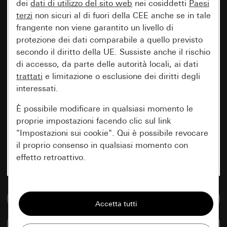
dei
dati di utilizzo del sito web
nei cosiddetti
Paesi
terzi
non sicuri al di fuori della CEE anche se in tale
frangente non viene garantito un livello di
protezione dei dati comparabile a quello previsto
secondo il diritto della UE. Sussiste anche il rischio
di accesso, da parte delle autorità locali, ai dati
trattati
e limitazione o esclusione dei diritti degli
interessati.
È possibile modificare in qualsiasi momento le
proprie impostazioni facendo clic sul link
"Impostazioni sui cookie". Qui è possibile revocare
il proprio consenso in qualsiasi momento con
effetto retroattivo.
Essenziali
Vai alla banca dati multimediale
Tutti i cookie necessari per poter mostrare la
pagina.
Confronta articoli