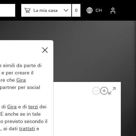
La mia casa
0
CH
 simili da parte di
 e per creare il
tare che
Gira
 partner per social
e di
Gira
e di
terzi
dei
EE anche se in tale
lo previsto secondo il
, ai dati
trattati
e