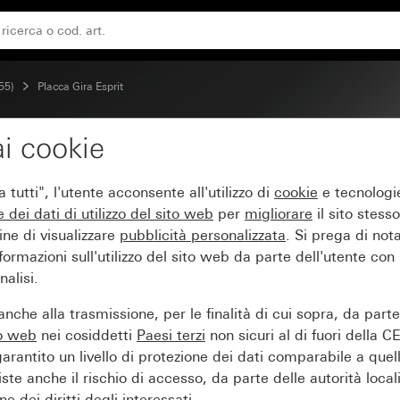
55)
Placca Gira Esprit
i cookie
etro menta
tutti", l'utente acconsente all'utilizzo di
cookie
e tecnologie
e dei
dati di utilizzo del sito web
per
migliorare
il sito stesso
ine di visualizzare
pubblicità personalizzata
. Si prega di no
ormazioni sull'utilizzo del sito web da parte dell'utente con
alisi.
nche alla trasmissione, per le finalità di cui sopra, da part
to web
nei cosiddetti
Paesi terzi
non sicuri al di fuori della C
arantito un livello di protezione dei dati comparabile a quel
iste anche il rischio di accesso, da parte delle autorità locali
e dei diritti degli interessati.