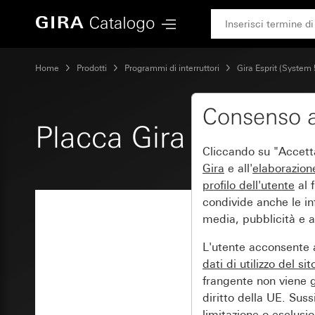
Gira Placca Gira Esprit vetro menta
Home
Prodotti
Programmi di interruttori
Gira Esprit (System 
Consenso a
Placca Gira Esprit v
Cliccando su "Accetta 
Gira
e all'
elaborazion
profilo dell'utente
al f
condivide anche le inf
media, pubblicità e an
L'utente acconsente a
dati di utilizzo del si
frangente non viene g
diritto della UE. Suss
limitazione o esclusion