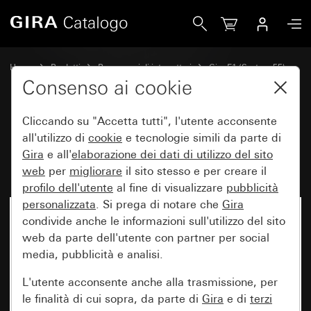
Gira Placca Gira E1 grigio opaco (verniciato)
Home
Prodotti
Programmi di interruttori
Gira E1 (System 55)
Placca Gira E1
Consenso ai cookie
Cliccando su "Accetta tutti", l'utente acconsente
Placca Gira E1 grigio opaco
all'utilizzo di
cookie
e tecnologie simili da parte di
Gira
e all'
elaborazione dei
dati di utilizzo del sito
(verniciato)
web
per
migliorare
il sito stesso e per creare il
profilo dell'utente
al fine di visualizzare
pubblicità
personalizzata
. Si prega di notare che
Gira
condivide anche le informazioni sull'utilizzo del sito
web da parte dell'utente con partner per social
media, pubblicità e analisi.
L'utente acconsente anche alla trasmissione, per
le finalità di cui sopra, da parte di
Gira
e di
terzi