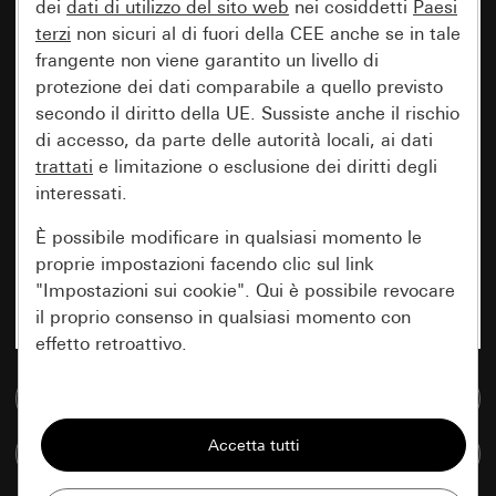
dei
dati di utilizzo del sito web
nei cosiddetti
Paesi
terzi
non sicuri al di fuori della CEE anche se in tale
frangente non viene garantito un livello di
protezione dei dati comparabile a quello previsto
secondo il diritto della UE. Sussiste anche il rischio
di accesso, da parte delle autorità locali, ai dati
trattati
e limitazione o esclusione dei diritti degli
interessati.
È possibile modificare in qualsiasi momento le
proprie impostazioni facendo clic sul link
"Impostazioni sui cookie". Qui è possibile revocare
il proprio consenso in qualsiasi momento con
effetto retroattivo.
Vai alla banca dati multimediale
Essenziali
Tutti i cookie necessari per poter mostrare la
Confronta articoli
pagina.