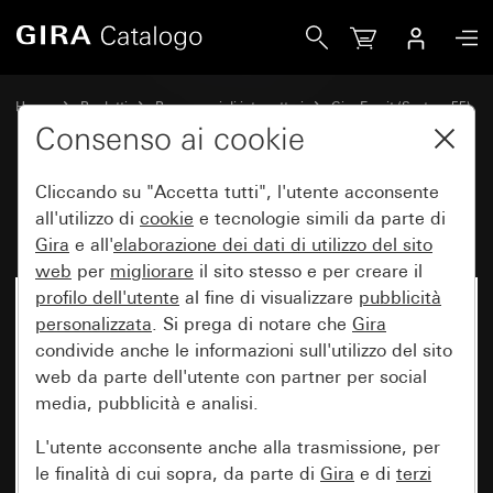
Gira Placca Gira Esprit vetro bianco
Home
Prodotti
Programmi di interruttori
Gira Esprit (System 55)
Placca Gira Esprit
Consenso ai cookie
Cliccando su "Accetta tutti", l'utente acconsente
Placca Gira Esprit vetro bianco
all'utilizzo di
cookie
e tecnologie simili da parte di
Gira
e all'
elaborazione dei
dati di utilizzo del sito
web
per
migliorare
il sito stesso e per creare il
profilo dell'utente
al fine di visualizzare
pubblicità
personalizzata
. Si prega di notare che
Gira
condivide anche le informazioni sull'utilizzo del sito
web da parte dell'utente con partner per social
media, pubblicità e analisi.
L'utente acconsente anche alla trasmissione, per
le finalità di cui sopra, da parte di
Gira
e di
terzi