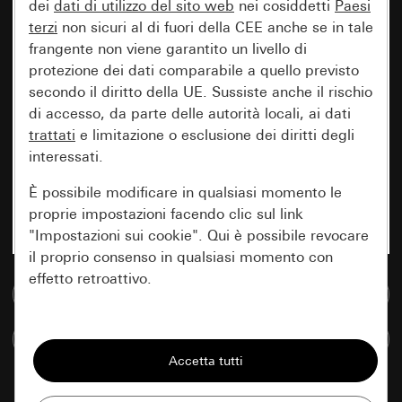
dei
dati di utilizzo del sito web
nei cosiddetti
Paesi
terzi
non sicuri al di fuori della CEE anche se in tale
frangente non viene garantito un livello di
protezione dei dati comparabile a quello previsto
secondo il diritto della UE. Sussiste anche il rischio
di accesso, da parte delle autorità locali, ai dati
trattati
e limitazione o esclusione dei diritti degli
interessati.
È possibile modificare in qualsiasi momento le
proprie impostazioni facendo clic sul link
"Impostazioni sui cookie". Qui è possibile revocare
il proprio consenso in qualsiasi momento con
effetto retroattivo.
Vai alla banca dati multimediale
Essenziali
Confronta articoli
Tutti i cookie necessari per poter mostrare la
pagina.