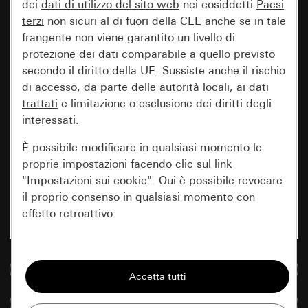
dei
dati di utilizzo del sito web
nei cosiddetti
Paesi
terzi
non sicuri al di fuori della CEE anche se in tale
frangente non viene garantito un livello di
protezione dei dati comparabile a quello previsto
secondo il diritto della UE. Sussiste anche il rischio
di accesso, da parte delle autorità locali, ai dati
trattati
e limitazione o esclusione dei diritti degli
interessati.
È possibile modificare in qualsiasi momento le
proprie impostazioni facendo clic sul link
"Impostazioni sui cookie". Qui è possibile revocare
il proprio consenso in qualsiasi momento con
effetto retroattivo.
Essenziali
Vai alla banca dati multimediale
Tutti i cookie necessari per poter mostrare la
pagina.
Confronta articoli