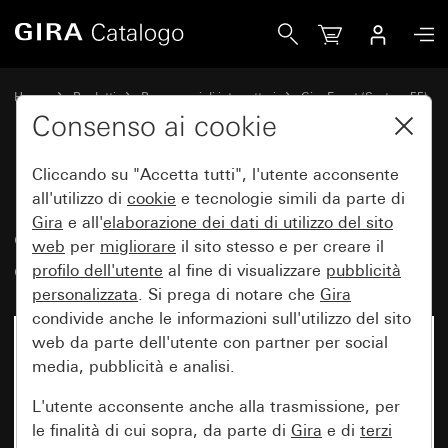
Gira Placca Gira Event Clear sabbia con placca intermedia 
Home
Prodotti
Programmi di interruttori
Gira Event (System 55)
Gira Event
Consenso ai cookie
Cliccando su "Accetta tutti", l'utente acconsente
Placca Gira Event Clear sabbia
all'utilizzo di
cookie
e tecnologie simili da parte di
Gira
e all'
elaborazione dei
dati di utilizzo del sito
con placca intermedia bianco
web
per
migliorare
il sito stesso e per creare il
crema brillante
profilo dell'utente
al fine di visualizzare
pubblicità
personalizzata
. Si prega di notare che
Gira
condivide anche le informazioni sull'utilizzo del sito
web da parte dell'utente con partner per social
media, pubblicità e analisi.
L'utente acconsente anche alla trasmissione, per
le finalità di cui sopra, da parte di
Gira
e di
terzi