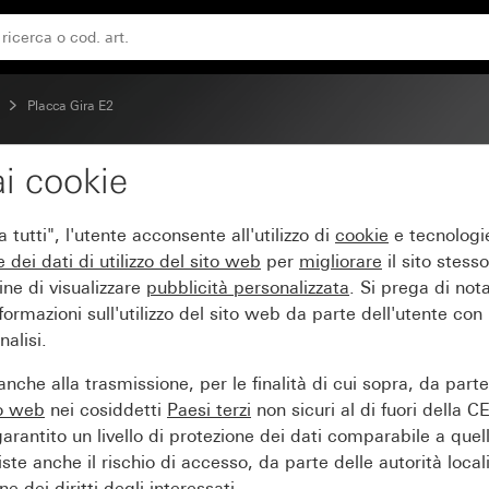
Placca Gira E2
i cookie
 puro brillante
tutti", l'utente acconsente all'utilizzo di
cookie
e tecnologie
e dei
dati di utilizzo del sito web
per
migliorare
il sito stesso
ine di visualizzare
pubblicità personalizzata
. Si prega di no
ormazioni sull'utilizzo del sito web da parte dell'utente con
alisi.
nche alla trasmissione, per le finalità di cui sopra, da part
to web
nei cosiddetti
Paesi terzi
non sicuri al di fuori della C
arantito un livello di protezione dei dati comparabile a quel
iste anche il rischio di accesso, da parte delle autorità locali
e dei diritti degli interessati.