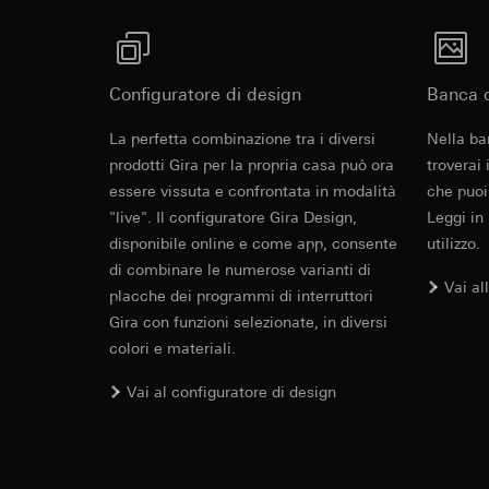
Categorie di dati pe
visitatore, movi
Base giuridica e int
Sito del cliente
Utilizzo del serv
visitatore, movim
telecomunicazion
indirizzo Intern
Configuratore di design
Banca d
Trattamento succe
Base giuridica e int
Revit File p
La perfetta combinazione tra i diversi
Nella ba
Destinatari:
Utilizzo del serv
prodotti Gira per la propria casa può ora
Reparti interni,
troverai
telecomunicazion
LinkedIn Irelan
essere vissuta e confrontata in modalità
Trattamento succe
che puoi
"live". Il configuratore Gira Design,
Leggi in
Trasferimento verso
Destinatari:
Vimeo,
disponibile online e come app, consente
utilizzo.
quanto riguarda la t
Trasferimento verso
rispettiva Informati
di combinare le numerose varianti di
Paese terzo: US
Vai al
Durata dei cookie:
placche dei programmi di interruttori
Decisione di ade
richiedere in bas
Gira con funzioni selezionate, in diversi
Google Ads (
colori e materiali.
Durata dei cookie:
Finalità del trattam
IFC File per
Vai al configuratore di design
campagne. Google Ads
Hotjar
social media, risult
Finalità del trattam
pubblicitarie.
selezionate. Questo
Categorie di dati pe
cliccano, quanto sc