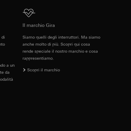
errer e timestamp
to web da parte del
Download
 delle
web in questione,
Il marchio Gira
 di
Siamo quelli degli interruttori. Ma siamo
 delle
Cod. art. 021229
sioni
nto
anche molto di più. Scopri qui cosa
rende speciale il nostro marchio e cosa
RFA
, 364 KB
rappresentiamo.
aesi terzi. Per
ndo a un
imanda qui alla
Scopri il marchio
te da
odalità
andard, copia da
Download
a GDPR
sultati delle
web, piattaforme di
Cod. art. 021229
 delle campagne
mica delle pagine
IFC
, 10.38 KB
 Vediamo dove
e ora della visita,