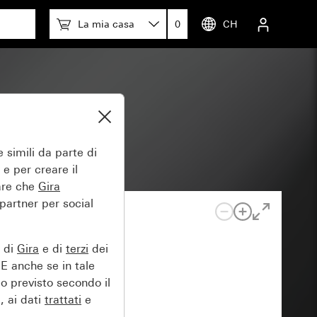
La mia casa
0
CH
 simili da parte di
 e per creare il
tare che
Gira
 partner per social
e di
Gira
e di
terzi
dei
EE anche se in tale
lo previsto secondo il
, ai dati
trattati
e