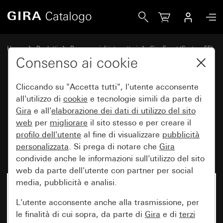
Gira Placca Gira Event Opaque marrone scuro con mascherin
Home
Prodotti
Programmi di interruttori
Gira Event (System 55)
Gira Event
Consenso ai cookie
Cliccando su "Accetta tutti", l'utente acconsente
Placca Gira Event Opaque
all'utilizzo di
cookie
e tecnologie simili da parte di
Gira
e all'
elaborazione dei
dati di utilizzo del sito
marrone scuro con mascherina
web
per
migliorare
il sito stesso e per creare il
intermedia color alluminio
profilo dell'utente
al fine di visualizzare
pubblicità
(verniciato)
personalizzata
. Si prega di notare che
Gira
condivide anche le informazioni sull'utilizzo del sito
web da parte dell'utente con partner per social
media, pubblicità e analisi.
L'utente acconsente anche alla trasmissione, per
le finalità di cui sopra, da parte di
Gira
e di
terzi