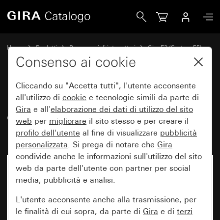
Gira Placca Gira E3 Soft touch sabbia con mascherina porta
Home
Prodotti
Programmi di interruttori
Gira E3 (System 55)
Placca Gira E3
Consenso ai cookie
Cliccando su "Accetta tutti", l'utente acconsente
Placca Gira E3 Soft touch sabbia
all'utilizzo di
cookie
e tecnologie simili da parte di
Gira
e all'
elaborazione dei
dati di utilizzo del sito
con mascherina portante bianco
web
per
migliorare
il sito stesso e per creare il
puro brillante
profilo dell'utente
al fine di visualizzare
pubblicità
personalizzata
. Si prega di notare che
Gira
condivide anche le informazioni sull'utilizzo del sito
web da parte dell'utente con partner per social
media, pubblicità e analisi.
L'utente acconsente anche alla trasmissione, per
le finalità di cui sopra, da parte di
Gira
e di
terzi