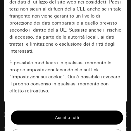
dei
dati di utilizzo del sito web
nei cosiddetti
Paesi
terzi
non sicuri al di fuori della CEE anche se in tale
frangente non viene garantito un livello di
protezione dei dati comparabile a quello previsto
secondo il diritto della UE. Sussiste anche il rischio
di accesso, da parte delle autorità locali, ai dati
trattati
e limitazione o esclusione dei diritti degli
interessati.
È possibile modificare in qualsiasi momento le
proprie impostazioni facendo clic sul link
"Impostazioni sui cookie". Qui è possibile revocare
il proprio consenso in qualsiasi momento con
effetto retroattivo.
Essenziali
Vai alla banca dati multimediale
Tutti i cookie necessari per poter mostrare la
pagina.
Confronta articoli