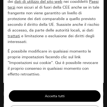
dei
dati di utilizzo del sito web
nei cosiddetti
Paesi
terzi
non sicuri al di fuori della CEE anche se in tale
frangente non viene garantito un livello di
protezione dei dati comparabile a quello previsto
secondo il diritto della UE. Sussiste anche il rischio
di accesso, da parte delle autorità locali, ai dati
trattati
e limitazione o esclusione dei diritti degli
interessati.
È possibile modificare in qualsiasi momento le
proprie impostazioni facendo clic sul link
"Impostazioni sui cookie". Qui è possibile revocare
il proprio consenso in qualsiasi momento con
effetto retroattivo.
Essenziali
Vai alla banca dati multimediale
Tutti i cookie necessari per poter mostrare la
pagina.
Confronta articoli