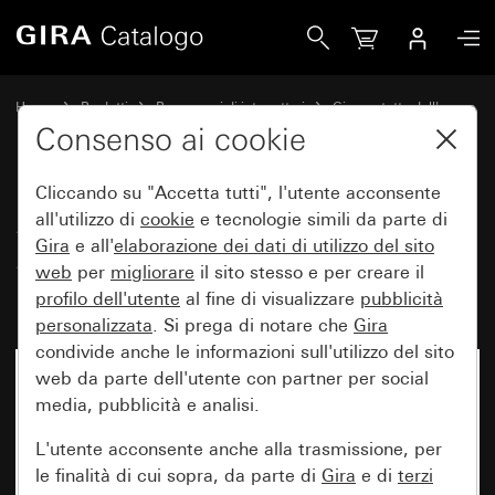
Gira Spina SCHUKO per presa SCHUKO con chiusura a baio
Home
Prodotti
Programmi di interruttori
Gira protetto dall'acqua
Protezione dall'acqua sopra intonaco IP66 Gira
Consenso ai cookie
Cliccando su "Accetta tutti", l'utente acconsente
Spina SCHUKO per presa
all'utilizzo di
cookie
e tecnologie simili da parte di
Gira
e all'
elaborazione dei
dati di utilizzo del sito
SCHUKO con chiusura a
web
per
migliorare
il sito stesso e per creare il
baionetta
profilo dell'utente
al fine di visualizzare
pubblicità
personalizzata
. Si prega di notare che
Gira
condivide anche le informazioni sull'utilizzo del sito
web da parte dell'utente con partner per social
media, pubblicità e analisi.
L'utente acconsente anche alla trasmissione, per
le finalità di cui sopra, da parte di
Gira
e di
terzi