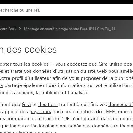
0, 1,10 m Standard avec DdT TX_44
ontre l'eau
Montage encastré protégé contre l'eau IP44 Gira TX_44
on des cookies
tecteur de mouvement S
cepter tous les cookies », vous acceptez que
Gira
utilise
des
TX_44
es et
traite
vos
données d’utilisation du site web
pour
améli
 votre
profil d’utilisateur
afin de vous proposer de
la publici
ra
partage également des informations sur votre utilisation
médias sociaux, la publicité et l’analyse.
ement que
Gira
et
des tiers
traitent à ces fins vos
données d’u
n appelle des
pays tiers
non sûrs en dehors de l’EEE, même 
s comparable au droit de l’UE n’est garanti dans ce context
que les autorités locales aient accès aux données
traitées
e
 soient limités ou exclus.