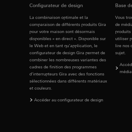
souris effectués 
La luminosité à l'enclenchement ne peut être
Catégories de donn
Configurateur de design
Base d
concerné, adress
que via le module poste secondaire System�
référence et horod
Module rapp
rapporté de commande.
Base juridique et, l
Base juridique et, l
La combinaison optimale et la
Vous tro
Utilisation du se
2,20 m Stan
Utilisation du se
comparaison de différents produits Gira
de média
Traitement ultér
Traitement ultér
pour votre maison sont désormais
produits
Destinataire:
Vimeo
disponibles « en direct ». Disponible sur
utiliser 
Destinataire:
Mode d'emploi.
Transfert vers un pa
le Web et en tant qu’application, le
Services interne
lire nos 
Pays tiers : USA
LinkedIn Irelan
configurateur de design Gira permet de
sujet.
Décision d’adéqu
combiner les nombreuses variantes des
Transfert vers un pa
contact du point
Accéd
cadres de finition des programmes
En ce qui concerne 
média
nous vous renvoyons
Durée de vie du coo
d’interrupteurs Gira avec des fonctions
Durée de vie du coo
sélectionnées dans différents matériaux
System 3000
Hotjar
et couleurs.
Google Ads (
Standard wi
Finalités du traite
Indications
Accéder au configurateur de design
sélectionnées. Cela
Finalités du traite
cliquent, comment il
campagnes. Google A
EC Declaration of
des plates-formes d
Catégories de donn
Le champ de détecteur est orienté horizontale
numériques, et pour
Base juridique et, l
éventuellement sans limite lors de l'utilisation à
Catégories de donn
Utilisation du se