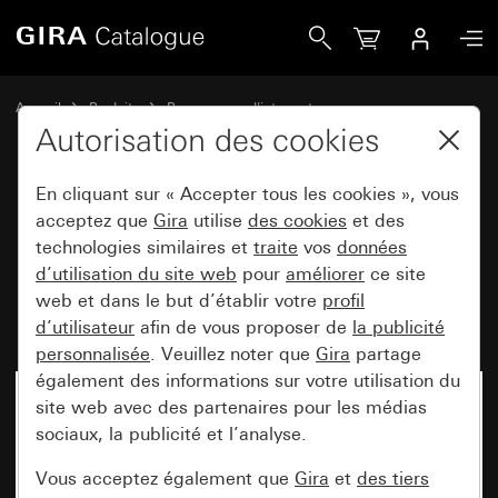
Gira Module rapporté détecteur de mouvement System 30
Accueil
Produits
Programmes d'interrupteurs
Gira protégé contre l'eau
Autorisation des cookies
Montage encastré protégé contre l'eau IP44 Gira TX_44
En cliquant sur « Accepter tous les cookies », vous
acceptez que
Gira
utilise
des cookies
et des
Module rapporté détecteur de
technologies similaires et
traite
vos
données
d’utilisation du site web
pour
améliorer
ce site
mouvement System 3000 2,20
web et dans le but d’établir votre
profil
m Komfort BT TX_44
d’utilisateur
afin de vous proposer de
la publicité
personnalisée
. Veuillez noter que
Gira
partage
également des informations sur votre utilisation du
site web avec des partenaires pour les médias
sociaux, la publicité et l’analyse.
Vous acceptez également que
Gira
et
des tiers