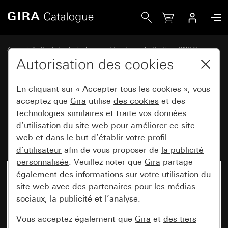
Gira Bouton-poussoir avec bascule 1x symboles de flèche 
Accueil
Produits
Technique et fonctions
Système KNX Gira
Appareils de commande Gira pour KNX
Autorisation des cookies
En cliquant sur « Accepter tous les cookies », vous
Bouton-poussoir avec bascule 1x
acceptez que
Gira
utilise
des cookies
et des
technologies similaires et
traite
vos
données
symboles de flèche pour Gira
d’utilisation du site web
pour
améliorer
ce site
One et KNX System 55
web et dans le but d’établir votre
profil
d’utilisateur
afin de vous proposer de
la publicité
personnalisée
. Veuillez noter que
Gira
partage
également des informations sur votre utilisation du
site web avec des partenaires pour les médias
sociaux, la publicité et l’analyse.
Vous acceptez également que
Gira
et
des tiers