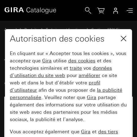
Gira Tastsensor 3 Komfort 4x (1+3) pour KNX avec bascule 
Accueil
Produits
Technique et fonctions
Système KNX Gira
Appareils de commande Gira pour KNX
Autorisation des cookies
En cliquant sur « Accepter tous les cookies », vous
Tastsensor 3 Komfort 4x (1+3)
acceptez que
Gira
utilise
des cookies
et des
technologies similaires et
traite
vos
données
pour KNX avec bascule de mise
d’utilisation du site web
pour
améliorer
ce site
en service
web et dans le but d’établir votre
profil
d’utilisateur
afin de vous proposer de
la publicité
personnalisée
. Veuillez noter que
Gira
partage
également des informations sur votre utilisation du
site web avec des partenaires pour les médias
sociaux, la publicité et l’analyse.
Vous acceptez également que
Gira
et
des tiers