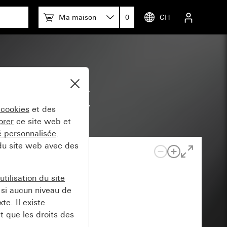
Ma maison
0
CH
 pour KNX
 cookies
et des
orer
ce site web et
té personnalisée
.
 du site web avec des
tilisation du site
si aucun niveau de
e. Il existe
t que les droits des