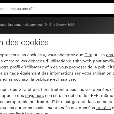
autre équipement électronique
Gira System 3000
on des cookies
 commande RF Multi 2x
cepter tous les cookies », vous acceptez que
Gira
utilise
des
es et
traite
vos
données d’utilisation du site web
pour
améli
 votre
profil d’utilisateur
afin de vous proposer de
la publici
ra
partage également des informations sur votre utilisation
médias sociaux, la publicité et l’analyse.
ement que
Gira
et
des tiers
traitent à ces fins vos
données d’u
n appelle des
pays tiers
non sûrs en dehors de l’EEE, même 
s comparable au droit de l’UE n’est garanti dans ce context
que les autorités locales aient accès aux données
traitées
e
 soient limités ou exclus.