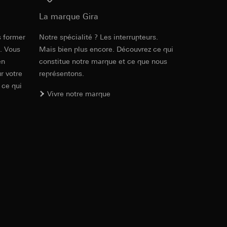
ur le site web
CR 2450N
 adresse IP, URL de
La marque Gira
3091
s former
Notre spécialité ? Les interrupteurs.
Réf. 510100
e. Vous
Mais bien plus encore. Découvrez ce qui
int a du RGPD
int a du RGPD
en
constitue notre marque et ce que nous
RFA
, 380 KB
r votre
représentons.
 ce qui
Vivre notre marque
 à demander au
l à des pays tiers.
a du RGPD
tiers par LinkedIn,
Téléchargement
al/privacy-policy
Réf. 510100
ermique de pages
ous voyons où ils
 succès des
IFC
, 43.37 KB
sur des sites web,
s-formes
, site web visité,