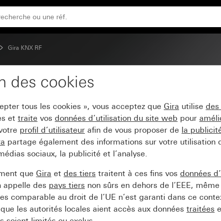
e System 55
Gira KNX RF
on des cookies
ur KNX Bascule de mise 
cepter tous les cookies », vous acceptez que
Gira
utilise
des
es et
traite
vos
données d’utilisation du site web
pour
améli
 votre
profil d’utilisateur
afin de vous proposer de
la publici
ra
partage également des informations sur votre utilisation
médias sociaux, la publicité et l’analyse.
ement que
Gira
et
des tiers
traitent à ces fins vos
données d’u
n appelle des
pays tiers
non sûrs en dehors de l’EEE, même 
s comparable au droit de l’UE n’est garanti dans ce context
que les autorités locales aient accès aux données
traitées
e
 soient limités ou exclus.