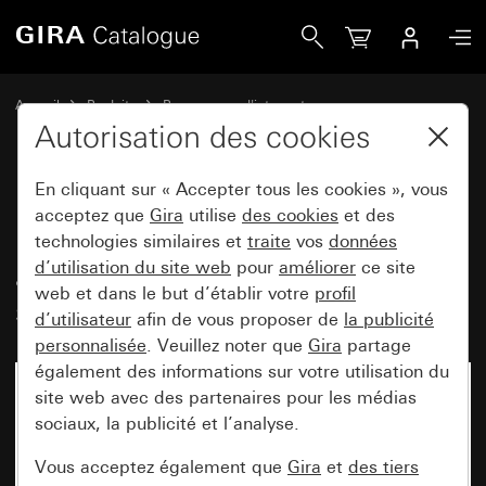
Gira Prise SCHUKO 16 A 250 V~ avec clapet, zone d&apos;in
Accueil
Produits
Programmes d'interrupteurs
Gira protégé contre l'eau
Autorisation des cookies
Montage encastré protégé contre l'eau IP44 Gira TX_44
En cliquant sur « Accepter tous les cookies », vous
acceptez que
Gira
utilise
des cookies
et des
Prise SCHUKO 16 A 250 V~
technologies similaires et
traite
vos
données
d’utilisation du site web
pour
améliorer
ce site
avec clapet, zone d'inscription et
web et dans le but d’établir votre
profil
serrure avec fermetures triées
d’utilisateur
afin de vous proposer de
la publicité
personnalisée
. Veuillez noter que
Gira
partage
également des informations sur votre utilisation du
site web avec des partenaires pour les médias
sociaux, la publicité et l’analyse.
Vous acceptez également que
Gira
et
des tiers