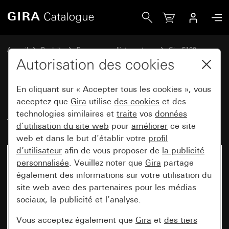
Gira Bascule 2x avec symboles de flèche System 70
Accueil
Produits
Programmes d'interrupteurs
Gira F100
Commuter et pousser
Autorisation des cookies
En cliquant sur « Accepter tous les cookies », vous
Bascule 2x avec symboles de
acceptez que
Gira
utilise
des cookies
et des
technologies similaires et
traite
vos
données
flèche System 70
d’utilisation du site web
pour
améliorer
ce site
web et dans le but d’établir votre
profil
d’utilisateur
afin de vous proposer de
la publicité
Nouveau
personnalisée
. Veuillez noter que
Gira
partage
également des informations sur votre utilisation du
site web avec des partenaires pour les médias
sociaux, la publicité et l’analyse.
Vous acceptez également que
Gira
et
des tiers