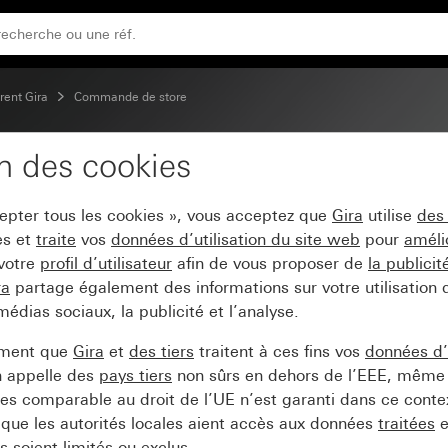
vec symboles de flèche et plaque de montage
ent Gira
Commande de store
on des cookies
e à bascule 10 AX 250 
cepter tous les cookies », vous acceptez que
Gira
utilise
des
et plaque de montage
es et
traite
vos
données d’utilisation du site web
pour
améli
 votre
profil d’utilisateur
afin de vous proposer de
la publici
ra
partage également des informations sur votre utilisation
médias sociaux, la publicité et l’analyse.
ement que
Gira
et
des tiers
traitent à ces fins vos
données d’u
n appelle des
pays tiers
non sûrs en dehors de l’EEE, même 
s comparable au droit de l’UE n’est garanti dans ce context
que les autorités locales aient accès aux données
traitées
e
 soient limités ou exclus.