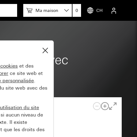
Ma maison
0
CH
V~ avec avec
 cookies
et des
orer
ce site web et
té personnalisée
.
 du site web avec des
tilisation du site
si aucun niveau de
e. Il existe
t que les droits des