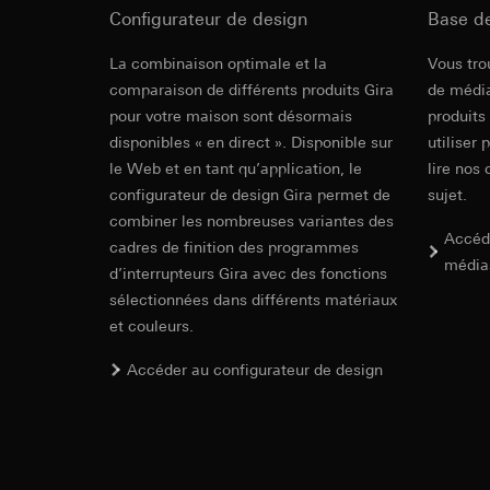
campagnes
Configurateur de design
Base d
Traitement ultér
Destinataire:
Servi
Catégories de donn
Rocker switc
Transfert vers un pa
date et heure de la 
Destinataire:
La combinaison optimale et la
Vous tro
géographique
Durée de vie du coo
Services interne
comparaison de différents produits Gira
de média
Base juridique et, l
Google Ireland L
pour votre maison sont désormais
produits
EC Declaration of
Utilisation du se
Pour obtenir des
disponibles « en direct ». Disponible sur
utiliser 
https://business.
Traitement ultér
le Web et en tant qu’application, le
lire nos 
Transfert vers un pa
Destinataire:
configurateur de design Gira permet de
sujet.
Pays tiers : USA
Services interne
combiner les nombreuses variantes des
Décision d’adéqu
Pinterest, Inc. (
Accéd
cadres de finition des programmes
contact du point
média
Transfert vers un pa
d’interrupteurs Gira avec des fonctions
Durée de vie du coo
Pays tiers : USA
sélectionnées dans différents matériaux
Décision d’adéqu
et couleurs.
Vimeo
contact du point
Accéder au configurateur de design
Durée de vie du coo
Finalités du traite
Catégories de donn
Balise Linke
Site clients pri
souris effectués 
Finalités du traite
Site clients pro
pour la diffusion d