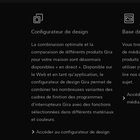
Lien vers l'outil de vue des interrupteurs Référ
campagnes
Traitement ultér
Destinataire:
Servi
En savoir plus
Catégories de donn
Transfert vers un pa
date et heure de la 
Destinataire:
Aperçu de commande d'éléments d'éclairage L
géographique
Durée de vie du coo
Services interne
En savoir plus
Base juridique et, l
Google Ireland L
Configurateur de design
Base d
Utilisation du se
Pour obtenir des
Possibilités de combinaison, possibilités de conn
Récapitulat
https://business.
Traitement ultér
La combinaison optimale et la
Vous tro
d'éléments d'éclairage LED
d’éclairage 
comparaison de différents produits Gira
de média
Transfert vers un pa
Destinataire:
En savoir plus
pour votre maison sont désormais
produits
Pays tiers : USA
Services interne
disponibles « en direct ». Disponible sur
Décision d’adéqu
Pinterest, Inc. (
utiliser 
Récapitulatif de 
contact du point
le Web et en tant qu’application, le
lire nos 
Transfert vers un pa
génération d’inter
configurateur de design Gira permet de
sujet.
Durée de vie du coo
Pays tiers : USA
combiner les nombreuses variantes des
Décision d’adéqu
Accéd
Vimeo
cadres de finition des programmes
contact du point
média
d’interrupteurs Gira avec des fonctions
Durée de vie du coo
Finalités du traite
sélectionnées dans différents matériaux
Catégories de donn
et couleurs.
Balise Linke
Site clients pri
souris effectués 
Combination
Finalités du traite
Accéder au configurateur de design
Site clients pro
pour la diffusion d
functions