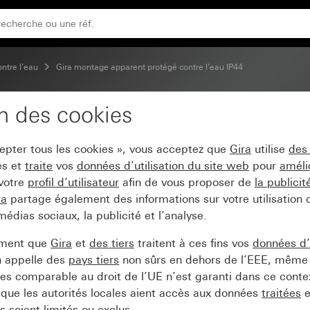
s;inscription Inverseur unipolaire
ontre l'eau
Gira montage apparent protégé contre l'eau IP44
on des cookies
scule 10 A 250 V~ avec 
cepter tous les cookies », vous acceptez que
Gira
utilise
des
es et
traite
vos
données d’utilisation du site web
pour
améli
 votre
profil d’utilisateur
afin de vous proposer de
la publici
ra
partage également des informations sur votre utilisation
médias sociaux, la publicité et l’analyse.
ement que
Gira
et
des tiers
traitent à ces fins vos
données d’u
n appelle des
pays tiers
non sûrs en dehors de l’EEE, même 
s comparable au droit de l’UE n’est garanti dans ce context
que les autorités locales aient accès aux données
traitées
e
 soient limités ou exclus.