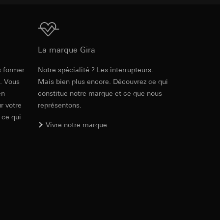
int a du RGPD
 des tâches
, site web visité,
ic, localisation
Téléchargement
La marque Gira
lles, consultez
int a du RGPD
s former
Notre spécialité ? Les interrupteurs.
Réf. 3791 ..

e. Vous
Mais bien plus encore. Découvrez ce qui
3792 ..

3793 ..

en
constitue notre marque et ce que nous
3794 ..

 à demander au
r votre
représentons.
3795 ..
a du RGPD
 ce qui
Vivre notre marque
PDF
, 30.57 KB
 à demander au
a du RGPD
Téléchargement
e web, mouvements de
 ces informations
Réf. 3791 ..

 mouvements de