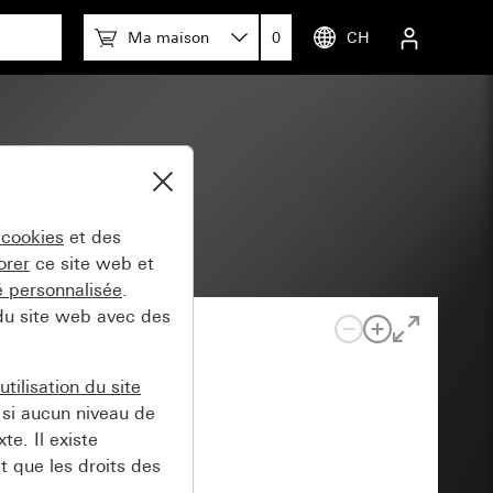
Ma maison
0
CH
 cookies
et des
orer
ce site web et
té personnalisée
.
 du site web avec des
tilisation du site
si aucun niveau de
e. Il existe
t que les droits des