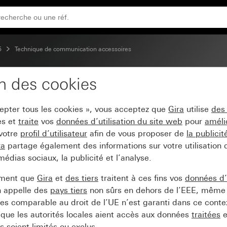
5
Technique de communication accessoires
on des cookies
ec clapet System 55
cepter tous les cookies », vous acceptez que
Gira
utilise
des
es et
traite
vos
données d’utilisation du site web
pour
améli
 votre
profil d’utilisateur
afin de vous proposer de
la publici
ra
partage également des informations sur votre utilisation
médias sociaux, la publicité et l’analyse.
ement que
Gira
et
des tiers
traitent à ces fins vos
données d’u
n appelle des
pays tiers
non sûrs en dehors de l’EEE, même 
s comparable au droit de l’UE n’est garanti dans ce context
que les autorités locales aient accès aux données
traitées
e
 soient limités ou exclus.