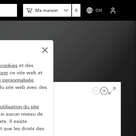
Ma maison
0
CH
 cookies
et des
orer
ce site web et
té personnalisée
.
 du site web avec des
tilisation du site
si aucun niveau de
e. Il existe
t que les droits des