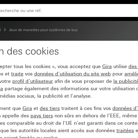
5
Jeux de manettes pour systèmes de bus
on des cookies
lus (2+3) System 55
cepter tous les cookies », vous acceptez que
Gira
utilise
des
es et
traite
vos
données d’utilisation du site web
pour
améli
 votre
profil d’utilisateur
afin de vous proposer de
la publici
ra
partage également des informations sur votre utilisation
médias sociaux, la publicité et l’analyse.
ement que
Gira
et
des tiers
traitent à ces fins vos
données d’u
n appelle des
pays tiers
non sûrs en dehors de l’EEE, même 
s comparable au droit de l’UE n’est garanti dans ce context
que les autorités locales aient accès aux données
traitées
e
 soient limités ou exclus.