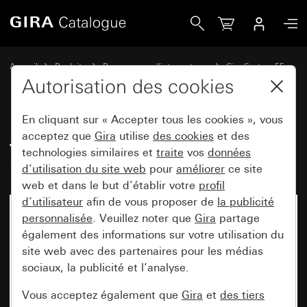
Gira Jeu de bascules 6x (3+3) System 55
Accueil
Produits
Programmes d'interrupteurs
Gira System 55
Jeux de manettes pour systèmes de bus
Autorisation des cookies
En cliquant sur « Accepter tous les cookies », vous
Jeu de bascules 6x (3+3)
acceptez que
Gira
utilise
des cookies
et des
technologies similaires et
traite
vos
données
System 55
d’utilisation du site web
pour
améliorer
ce site
web et dans le but d’établir votre
profil
d’utilisateur
afin de vous proposer de
la publicité
personnalisée
. Veuillez noter que
Gira
partage
également des informations sur votre utilisation du
site web avec des partenaires pour les médias
sociaux, la publicité et l’analyse.
Vous acceptez également que
Gira
et
des tiers