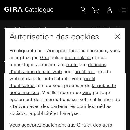
Gira Jeu de bascules 3x System 55
Accueil
Produits
Programmes d'interrupteurs
Gira System 55
Jeux de manettes pour systèmes de bus
Autorisation des cookies
En cliquant sur « Accepter tous les cookies », vous
Jeu de bascules 3x System 55
acceptez que
Gira
utilise
des cookies
et des
technologies similaires et
traite
vos
données
d’utilisation du site web
pour
améliorer
ce site
web et dans le but d’établir votre
profil
d’utilisateur
afin de vous proposer de
la publicité
personnalisée
. Veuillez noter que
Gira
partage
également des informations sur votre utilisation du
site web avec des partenaires pour les médias
sociaux, la publicité et l’analyse.
Vous acceptez également que
Gira
et
des tiers