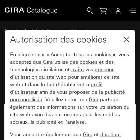
Gira Module rapporté détecteur de mouvement 2,20 m St
Accueil
Produits
Programmes d'interrupteurs
Gira protégé contre l'eau
Autorisation des cookies
Montage encastré protégé contre l'eau IP44 Gira TX_44
En cliquant sur « Accepter tous les cookies », vous
acceptez que
Gira
utilise
des cookies
et des
Module rapporté détecteur de
technologies similaires et
traite
vos
données
d’utilisation du site web
pour
améliorer
ce site
mouvement 2,20 m Standard
web et dans le but d’établir votre
profil
pour KNX TX_44
d’utilisateur
afin de vous proposer de
la publicité
personnalisée
. Veuillez noter que
Gira
partage
également des informations sur votre utilisation du
site web avec des partenaires pour les médias
sociaux, la publicité et l’analyse.
Vous acceptez également que
Gira
et
des tiers