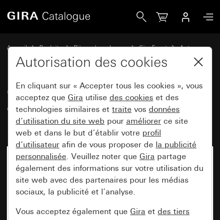
Gira Cadre intermédiaire pour cadres de finition Event, Eve
Accueil
Produits
Pièces de rechange
Gira Event
Autres
Autorisation des cookies
En cliquant sur « Accepter tous les cookies », vous
Cadre intermédiaire pour cadres
acceptez que
Gira
utilise
des cookies
et des
de finition Event, Event Clear,
technologies similaires et
traite
vos
données
Event Opaque anthracite
d’utilisation du site web
pour
améliorer
ce site
web et dans le but d’établir votre
profil
d’utilisateur
afin de vous proposer de
la publicité
personnalisée
. Veuillez noter que
Gira
partage
également des informations sur votre utilisation du
site web avec des partenaires pour les médias
sociaux, la publicité et l’analyse.
Vous acceptez également que
Gira
et
des tiers