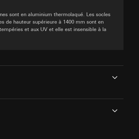
 succès des
onnes sont en aluminium thermolaqué. Les socles
, site web visité,
int a du RGPD
ic, localisation
es de hauteur supérieure à 1400 mm sont en
empéries et aux UV et elle est insensible à la
r utilisé, terminal
 point f du RGPD
lles, consultez
int a du RGPD
 des tâches
 à demander au
a du RGPD
hage d’informations
 à demander au
a du RGPD
des groupes cibles
tecte)
s techniques
 succès des
ercle de l'appareil
IP44