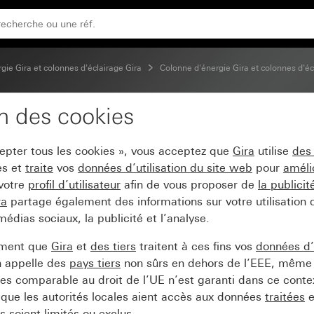
teur 491 mm non équipé
gie Gira et colonnes d'éclairage Gira
Colonne d'énergie Gira et colonnes d'éc
on des cookies
ira avec 3 unités vides
cepter tous les cookies », vous acceptez que
Gira
utilise
des
es et
traite
vos
données d’utilisation du site web
pour
améli
 votre
profil d’utilisateur
afin de vous proposer de
la publici
ra
partage également des informations sur votre utilisation
médias sociaux, la publicité et l’analyse.
ement que
Gira
et
des tiers
traitent à ces fins vos
données d’u
n appelle des
pays tiers
non sûrs en dehors de l’EEE, même 
s comparable au droit de l’UE n’est garanti dans ce context
que les autorités locales aient accès aux données
traitées
e
 soient limités ou exclus.