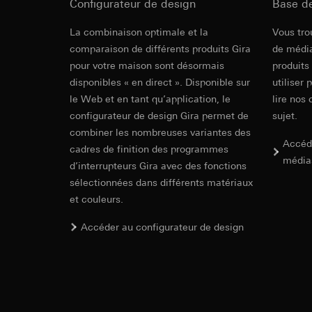
sur pierre ou béton avec 3 chevilles pour charg
souris effectués 
Configurateur de design
Base d
Catégories de donn
concerné, adress
Recommandation: Monter un disjoncteur différ
référence et horod
Colonne d'én
La combinaison optimale et la
Vous tro
l'appareil.
Base juridique et, l
Base juridique et, l
comparaison de différents produits Gira
de média
Utilisation du se
Fixation à 1 cheville.
Utilisation du se
pour votre maison sont désormais
produits
Traitement ultér
Mode d'emploi, éne
Traitement ultér
disponibles « en direct ». Disponible sur
utiliser 
colonne d'énergie 
Destinataire:
Vimeo
Destinataire:
le Web et en tant qu’application, le
lire nos 
Transfert vers un pa
Services interne
mm (1349 ..), col
Dimensions
configurateur de design Gira permet de
sujet.
Pays tiers : USA
LinkedIn Irelan
..).
combiner les nombreuses variantes des
Décision d’adéqu
Accéd
Transfert vers un pa
cadres de finition des programmes
contact du point
En ce qui concerne 
média
d’interrupteurs Gira avec des fonctions
Largeur
142,00 mm
nous vous renvoyons
Durée de vie du coo
sélectionnées dans différents matériaux
Durée de vie du coo
Gira energy 
et couleurs.
Hotjar
Hauteur
491,00 mm
Google Ads (
Accéder au configurateur de design
Finalités du traite
EC Declaration of
Profondeur
75,00 mm
sélectionnées. Cela
Finalités du traite
cliquent, comment il
campagnes. Google A
des plates-formes d
Catégories de donn
numériques, et pour
Base juridique et, l
Catégories de donn
Utilisation du se