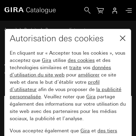
Gira Adaptateur de montage pour cadre de finition Gira E2
Accueil
Produits
Programmes d'interrupteurs
Gira E2 (System 55)
Cadre de finition Gira E2 pour montage plat
Autorisation des cookies
En cliquant sur « Accepter tous les cookies », vous
Adaptateur de montage pour
acceptez que
Gira
utilise
des cookies
et des
technologies similaires et
traite
vos
données
cadre de finition Gira E2 pour
d’utilisation du site web
pour
améliorer
ce site
montage plat
web et dans le but d’établir votre
profil
d’utilisateur
afin de vous proposer de
la publicité
personnalisée
. Veuillez noter que
Gira
partage
également des informations sur votre utilisation du
site web avec des partenaires pour les médias
sociaux, la publicité et l’analyse.
Vous acceptez également que
Gira
et
des tiers