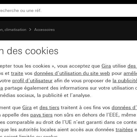
4 V / 230 V Adaptateur pour Danfoss RA
on, climatisation
Accessoires
on des cookies
 pour servomoteurs the
cepter tous les cookies », vous acceptez que
Gira
utilise
des
nfoss RA
es et
traite
vos
données d’utilisation du site web
pour
améli
 votre
profil d’utilisateur
afin de vous proposer de
la publici
ra
partage également des informations sur votre utilisation
médias sociaux, la publicité et l’analyse.
ement que
Gira
et
des tiers
traitent à ces fins vos
données d’u
n appelle des
pays tiers
non sûrs en dehors de l’EEE, même 
s comparable au droit de l’UE n’est garanti dans ce context
que les autorités locales aient accès aux données
traitées
e
 soient limités ou exclus.