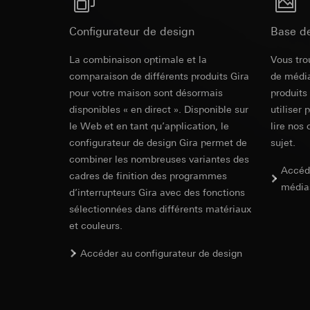
campagnes
Traitement ultér
Destinataire:
Servi
Catégories de donn
Configurateur de design
Base d
Transfert vers un pa
date et heure de la 
Destinataire:
géographique
Durée de vie du coo
Services interne
La combinaison optimale et la
Vous tro
Base juridique et, l
Google Ireland L
comparaison de différents produits Gira
de média
Utilisation du se
Pour obtenir des
pour votre maison sont désormais
produits
https://business.
Traitement ultér
disponibles « en direct ». Disponible sur
utiliser 
Transfert vers un pa
Destinataire:
le Web et en tant qu’application, le
lire nos 
Pays tiers : USA
Services interne
configurateur de design Gira permet de
sujet.
Décision d’adéqu
Pinterest, Inc. (
combiner les nombreuses variantes des
contact du point
Transfert vers un pa
Accéd
cadres de finition des programmes
Durée de vie du coo
Pays tiers : USA
média
d’interrupteurs Gira avec des fonctions
Décision d’adéqu
sélectionnées dans différents matériaux
Vimeo
contact du point
et couleurs.
Durée de vie du coo
Finalités du traite
Catégories de donn
Accéder au configurateur de design
Balise Linke
Site clients pri
souris effectués 
Finalités du traite
Site clients pro
pour la diffusion d