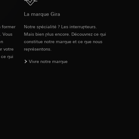
Téléchargement
int a du RGPD
 des tâches
, site web visité,
La marque Gira
ic, localisation
s former
Notre spécialité ? Les interrupteurs.
e. Vous
Mais bien plus encore. Découvrez ce qui
lles, consultez
en
constitue notre marque et ce que nous
int a du RGPD
r votre
représentons.
 ce qui
Vivre notre marque
 à demander au
a du RGPD
 à demander au
a du RGPD
e web, mouvements de
 ces informations
 mouvements de