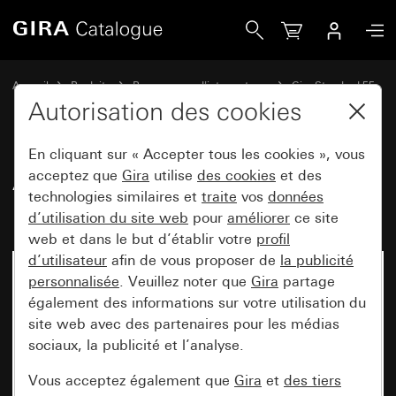
Gira Adaptateur pour entrée de câble pour canal 15 x 15 
Accueil
Produits
Programmes d'interrupteurs
Gira Standard 55
Montage apparent
Autorisation des cookies
En cliquant sur « Accepter tous les cookies », vous
Adaptateur pour entrée de câble
acceptez que
Gira
utilise
des cookies
et des
technologies similaires et
traite
vos
données
pour canal 15 x 15 mm
d’utilisation du site web
pour
améliorer
ce site
web et dans le but d’établir votre
profil
d’utilisateur
afin de vous proposer de
la publicité
personnalisée
. Veuillez noter que
Gira
partage
également des informations sur votre utilisation du
site web avec des partenaires pour les médias
sociaux, la publicité et l’analyse.
Vous acceptez également que
Gira
et
des tiers