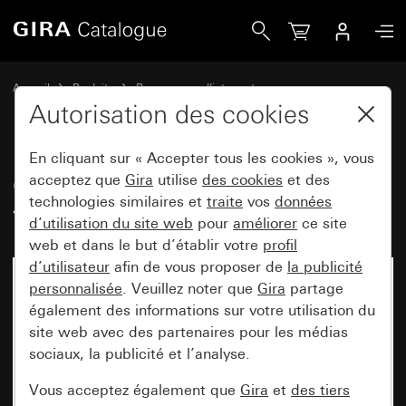
Gira Cadre de finition Gira Esprit verre menthe
Accueil
Produits
Programmes d'interrupteurs
Gira Esprit (System 55)
Cadre de finition Gira Esprit
Autorisation des cookies
En cliquant sur « Accepter tous les cookies », vous
Cadre de finition Gira Esprit
acceptez que
Gira
utilise
des cookies
et des
technologies similaires et
traite
vos
données
verre menthe
d’utilisation du site web
pour
améliorer
ce site
web et dans le but d’établir votre
profil
d’utilisateur
afin de vous proposer de
la publicité
personnalisée
. Veuillez noter que
Gira
partage
également des informations sur votre utilisation du
site web avec des partenaires pour les médias
sociaux, la publicité et l’analyse.
Vous acceptez également que
Gira
et
des tiers