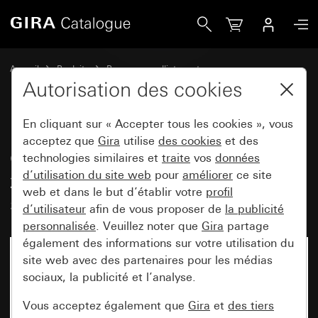
Gira Cadre adaptateur avec clapet, zone d&apos;inscription
Accueil
Produits
Programmes d'interrupteurs
Gira protégé contre l'eau
Autorisation des cookies
Montage encastré protégé contre l'eau IP44 Gira TX_44
En cliquant sur « Accepter tous les cookies », vous
acceptez que
Gira
utilise
des cookies
et des
Cadre adaptateur avec clapet,
technologies similaires et
traite
vos
données
d’utilisation du site web
pour
améliorer
ce site
zone d'inscription et serrure avec
web et dans le but d’établir votre
profil
serrures identiques
d’utilisateur
afin de vous proposer de
la publicité
personnalisée
. Veuillez noter que
Gira
partage
également des informations sur votre utilisation du
site web avec des partenaires pour les médias
sociaux, la publicité et l’analyse.
Vous acceptez également que
Gira
et
des tiers