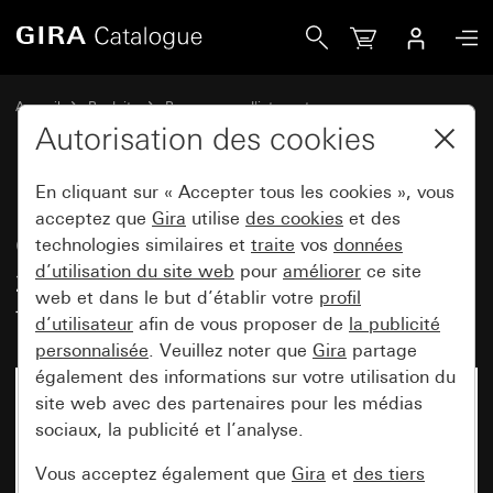
Gira Cadre adaptateur avec clapet, zone d&apos;inscription
Accueil
Produits
Programmes d'interrupteurs
Gira protégé contre l'eau
Autorisation des cookies
Montage encastré protégé contre l'eau IP44 Gira TX_44
En cliquant sur « Accepter tous les cookies », vous
acceptez que
Gira
utilise
des cookies
et des
Cadre adaptateur avec clapet,
technologies similaires et
traite
vos
données
d’utilisation du site web
pour
améliorer
ce site
zone d'inscription et serrure avec
web et dans le but d’établir votre
profil
fermetures triées
d’utilisateur
afin de vous proposer de
la publicité
personnalisée
. Veuillez noter que
Gira
partage
également des informations sur votre utilisation du
site web avec des partenaires pour les médias
sociaux, la publicité et l’analyse.
Vous acceptez également que
Gira
et
des tiers