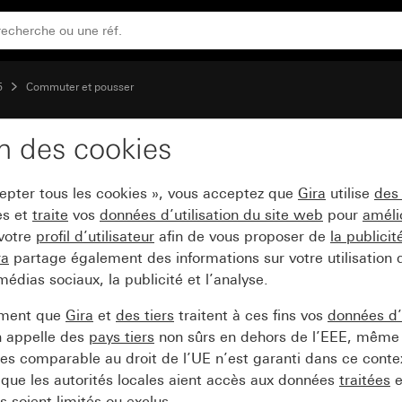
5
Commuter et pousser
on des cookies
ur à clé et bouton-pous
cepter tous les cookies », vous acceptez que
Gira
utilise
des
es et
traite
vos
données d’utilisation du site web
pour
améli
 votre
profil d’utilisateur
afin de vous proposer de
la publici
ra
partage également des informations sur votre utilisation
médias sociaux, la publicité et l’analyse.
ement que
Gira
et
des tiers
traitent à ces fins vos
données d’u
n appelle des
pays tiers
non sûrs en dehors de l’EEE, même 
s comparable au droit de l’UE n’est garanti dans ce context
que les autorités locales aient accès aux données
traitées
e
 soient limités ou exclus.