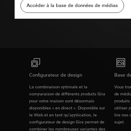
campagnes
Accéder à la base de données de médias
Traitement ultér
Destinataire:
Servi
Catégories de donn
Texte d'appe
Transfert vers un pa
date et heure de la 
Destinataire:
géographique
Durée de vie du coo
Services interne
Base juridique et, l
Google Ireland L
Utilisation du se
Pour obtenir des
https://business.
Traitement ultér
Transfert vers un pa
Destinataire:
Pays tiers : USA
Services interne
Décision d’adéqu
Pinterest, Inc. (
contact du point
Transfert vers un pa
Configurateur de design
Base d
Durée de vie du coo
Pays tiers : USA
Décision d’adéqu
La combinaison optimale et la
Vous tro
Vimeo
contact du point
comparaison de différents produits Gira
de média
Durée de vie du coo
Finalités du traite
pour votre maison sont désormais
produits
Catégories de donn
disponibles « en direct ». Disponible sur
utiliser 
Balise Linke
Site clients pri
le Web et en tant qu’application, le
lire nos 
souris effectués 
configurateur de design Gira permet de
sujet.
Finalités du traite
Site clients pro
pour la diffusion d
combiner les nombreuses variantes des