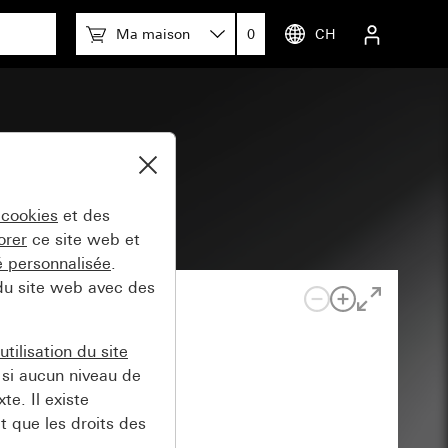
Ma maison
0
CH
soir à clé
 cookies
et des
orer
ce site web et
té personnalisée
.
 du site web avec des
tilisation du site
si aucun niveau de
e. Il existe
t que les droits des