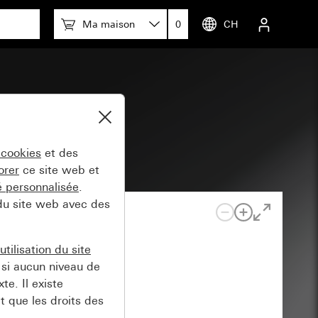
Ma maison
0
CH
 cookies
et des
orer
ce site web et
té personnalisée
.
 du site web avec des
tilisation du site
si aucun niveau de
e. Il existe
t que les droits des