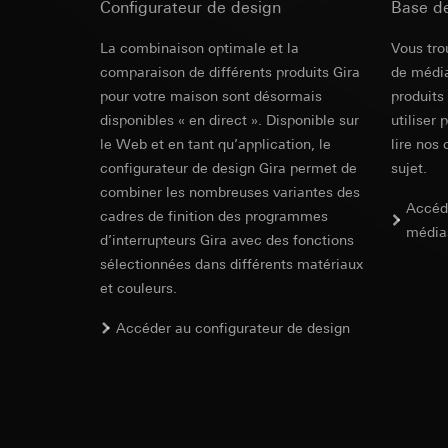
Configurateur de design
campagnes
Base d
Traitement ultér
Destinataire:
Servi
Catégories de donn
La combinaison optimale et la
Transfert vers un pa
Vous tro
date et heure de la 
Destinataire:
géographique
Durée de vie du coo
comparaison de différents produits Gira
Services interne
de média
Base juridique et, l
Google Ireland L
pour votre maison sont désormais
produits
Utilisation du se
Pour obtenir des
disponibles « en direct ». Disponible sur
utiliser 
https://business.
Traitement ultér
le Web et en tant qu’application, le
lire nos 
configurateur de design Gira permet de
Transfert vers un pa
Destinataire:
sujet.
Pays tiers : USA
Services interne
combiner les nombreuses variantes des
Accéd
Décision d’adéqu
Pinterest, Inc. (
cadres de finition des programmes
média
contact du point
d’interrupteurs Gira avec des fonctions
Transfert vers un pa
sélectionnées dans différents matériaux
Durée de vie du coo
Pays tiers : USA
et couleurs.
Décision d’adéqu
Vimeo
contact du point
Accéder au configurateur de design
Durée de vie du coo
Finalités du traite
Catégories de donn
Balise Linke
Site clients pri
souris effectués 
Finalités du traite
Site clients pro
pour la diffusion d