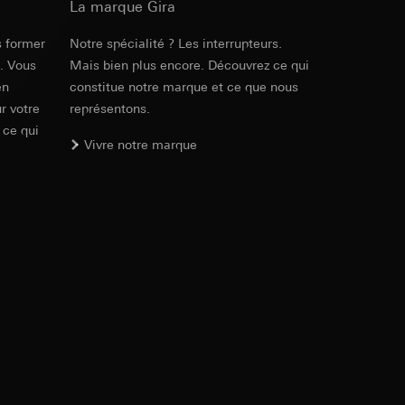
La marque Gira
int a du RGPD
 des tâches
, site web visité,
s former
Notre spécialité ? Les interrupteurs.
ic, localisation
e. Vous
Mais bien plus encore. Découvrez ce qui
en
constitue notre marque et ce que nous
lles, consultez
r votre
représentons.
int a du RGPD
 ce qui
Vivre notre marque
 à demander au
a du RGPD
 à demander au
a du RGPD
e web, mouvements de
 ces informations
 mouvements de