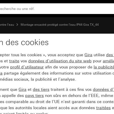
ontre l'eau
Montage encastré protégé contre l'eau IP44 Gira TX_44
on des cookies
c clapet transparent
cepter tous les cookies », vous acceptez que
Gira
utilise
des
es et
traite
vos
données d’utilisation du site web
pour
améli
 votre
profil d’utilisateur
afin de vous proposer de
la publici
ra
partage également des informations sur votre utilisation
médias sociaux, la publicité et l’analyse.
ement que
Gira
et
des tiers
traitent à ces fins vos
données d’u
n appelle des
pays tiers
non sûrs en dehors de l’EEE, même 
s comparable au droit de l’UE n’est garanti dans ce context
que les autorités locales aient accès aux données
traitées
e
 soient limités ou exclus.